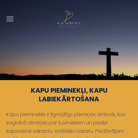
KAPU PIEMINEKĻI, KAPU
LABIEKĀRTOŠANA
Kapu piemineklis ir ilgmūžīgs piemiņas simbols, kas
saglabā atmiņas par tuviniekiem un piešķir
kapavietai sakoptu, estētisku izskatu. Piedāvājam