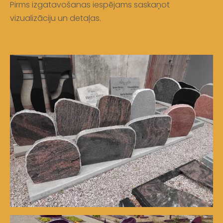
Pirms izgatavošanas iespējams saskaņot
vizualizāciju un detaļas.