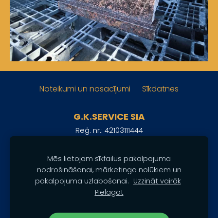
Noteikumi un nosacījumi
Sīkdatnes
G.K.SERVICE SIA
Reģ. nr.: 42103111444
Adrese: Lielā iela 33 (pagalmā), Grobiņa, Latvija, LV-
3430
Mēs lietojam sīkfailus pakalpojuma
+371 24862370
Tālrunis:
nodrošināšanai, mārketinga nolūkiem un
pakalpojuma uzlabošanai.
Uzzināt vairāk
Sekojiet mums:
Pielāgot