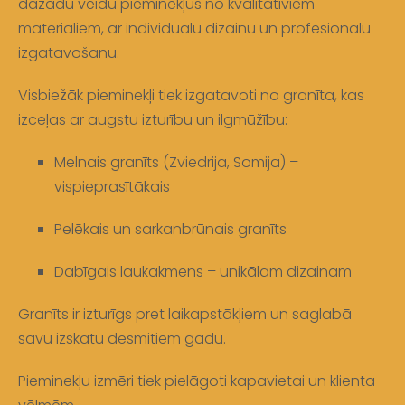
dažādu veidu pieminekļus no kvalitatīviem
materiāliem, ar individuālu dizainu un profesionālu
izgatavošanu.
Visbiežāk pieminekļi tiek izgatavoti no granīta, kas
izceļas ar augstu izturību un ilgmūžību:
Melnais granīts (Zviedrija, Somija) –
vispieprasītākais
Pelēkais un sarkanbrūnais granīts
Dabīgais laukakmens – unikālam dizainam
Granīts ir izturīgs pret laikapstākļiem un saglabā
savu izskatu desmitiem gadu.
Pieminekļu izmēri tiek pielāgoti kapavietai un klienta