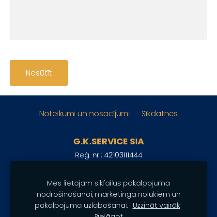
Noteikumi un nosacījumi
Sīkdatnes
G.K.SERVICE SIA
Reģ. nr.: 42103111444
Adrese: Lielā iela 33 (pagalmā), Grobiņa, Latvija, LV-
3430
Mēs lietojam sīkfailus pakalpojuma
+371 24862370
Tālrunis:
nodrošināšanai, mārketinga nolūkiem un
pakalpojuma uzlabošanai.
Uzzināt vairāk
Sekojiet mums:
Pielāgot