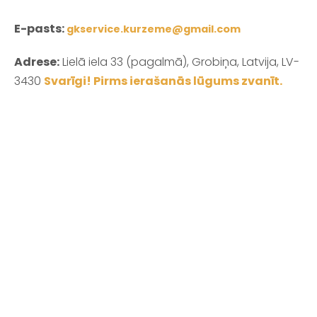
E-pasts:
gkservice.kurzeme@gmail.com
Adrese:
Lielā iela 33 (pagalmā), Grobiņa, Latvija, LV-
3430
Svarīgi! Pirms ierašanās lūgums zvanīt.