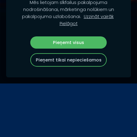
Mēs lietojam sīkfailus pakalpojuma
nodrošināšanai, mārketinga nolūkiem un
pakalpojuma uzlabošanai.
Uzzināt vairāk
Pielāgot
Pieņemt visus
Pieņemt tikai nepieciešamos