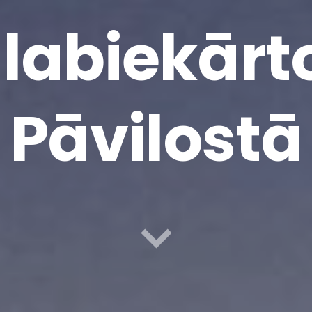
labiekār
Pāvilostā