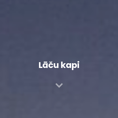
Lāču kapi