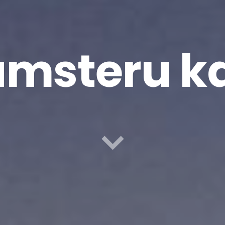
msteru k