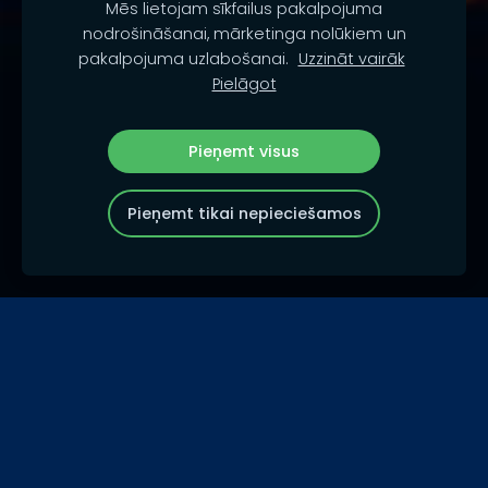
Mēs lietojam sīkfailus pakalpojuma
nodrošināšanai, mārketinga nolūkiem un
pakalpojuma uzlabošanai.
Uzzināt vairāk
Pielāgot
Pieņemt visus
Pieņemt tikai nepieciešamos